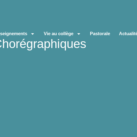
seignements
Vie au collège
Pastorale
Actualit
Chorégraphiques